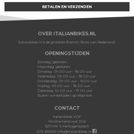
BETALEN EN VERZENDEN
OVER ITALIANBIKES.NL
Italianbikes.nl is de grootste Bianchi Store van Nederland.
OPENINGSTIJDEN
Zondag: gesloten
Maandag: gesloten
Dinsdag: 09:00 uur - 18:00 uur
Woensdag: 09:00 uur - 18:00 uur
Donderdag: 09:00 uur - 16:00 uur
Vrijdag: 09:00 uur - 18:00 uur
Zaterdag: 10:00 uur - 17:00 uur
Buiten winkeltijden op afspraak
CONTACT
Italianbikes VOF
Hinthamerstraat 206
5211 MX 's-Hertogenbosch
073-6136151
info@italianbikes.nl