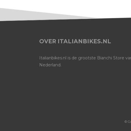
OVER ITALIANBIKES.NL
Italianbikes.nl is de grootste Bianchi Store va
Nederland.
© C