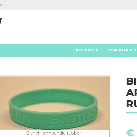
AND
PRODUCTEN
VOORWAARDEN
B
A
R
€
Bianchi armbandje rubber