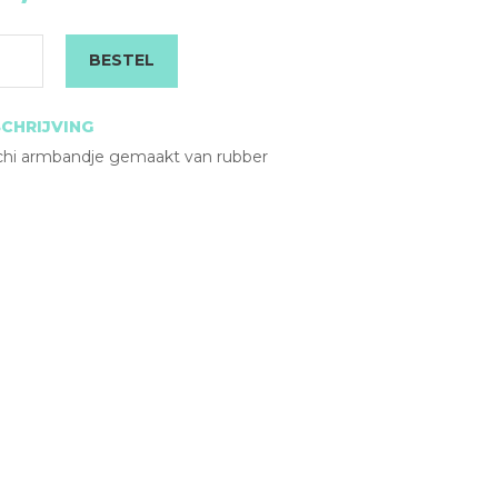
rubber
aantal
BESTEL
CHRIJVING
chi armbandje gemaakt van rubber