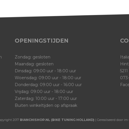
OPENINGSTIJDEN
CO
n
Zondag: gesloten
Ital
Maandag: gesloten
Hint
Dinsdag: 09:00 uur - 18:00 uur
5211
Woensdag: 09:00 uur - 18:00 uur
073-
Donderdag: 09:00 uur - 16:00 uur
Fac
Vrijdag: 09:00 uur - 18:00 uur
Zaterdag: 10:00 uur - 17:00 uur
Buiten winkeltijden op afspraak
opyright 2017
BIANCHISHOP.NL (BIKE TUNING HOLLAND)
| Gerealiseerd door im