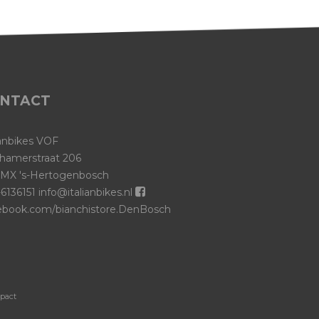
NTACT
ianbikes VOF
hamerstraat 206
 MX 's-Hertogenbosch
6136151
info@italianbikes.nl
ebook.com/bianchistore.DenBosch
-pact