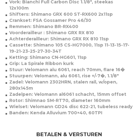
Vork: Bianchi Full Carbon Disc 1.1/8″, steekas
12x100m
Shifters: Shimano GRX 600 ST-RX600 2x11sp
Crankset: FSA Gossamer Pro 46/30
Remmen: Shimano BR-RX400
Voorderailleur : Shimano GRX RX 810
Achterderailleur: Shimano GRX RX 810 11sp
Cassette: Shimano 105 CS-HG7000, 11sp 11-13-15-17-
19-21-23-25-27-30-34T
Ketting: Shimano CN-HG601, 11sp
Grip: La Spirale Ribbon kurk
Stuur: Velomann alu 6061, reach 70mm, flare 16�
Stuurpen: Velomann, alu 6061, rise +/-7�, 1.1/8″
Zadel: Velomann 2302HRN, stalen rail, w/open,
280x145m
Zadelpen: Velomann al6061 schacht, 15mm offset
Rotor: Shimnao SM-RT70, diameter 160mm
Wielset: Velomann GD24 disc 622-21, tubeless ready
Banden: Kenda Alluvium 700×40, 60TPI
BETALEN & VERSTUREN