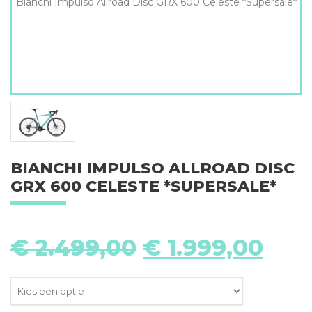
Bianchi Impulso Allroad Disc GRX 600 Celeste *Supersale*
BIANCHI IMPULSO ALLROAD DISC
GRX 600 CELESTE *SUPERSALE*
Oorspronkelij
Hui
€
2.499,00
€
1.999,00
prijs
prij
was:
is:
€ 2.499,00.
€ 1.