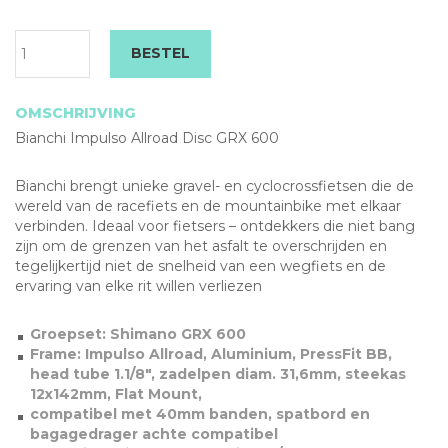
Bianchi
BESTEL
Impulso
Allroad
Disc
OMSCHRIJVING
GRX
Bianchi Impulso Allroad Disc GRX 600
600
Celeste
*Supersale*
Bianchi brengt unieke gravel- en cyclocrossfietsen die de
aantal
wereld van de racefiets en de mountainbike met elkaar
verbinden. Ideaal voor fietsers – ontdekkers die niet bang
zijn om de grenzen van het asfalt te overschrijden en
tegelijkertijd niet de snelheid van een wegfiets en de
ervaring van elke rit willen verliezen
Groepset: Shimano GRX 600
Frame: Impulso Allroad, Aluminium, PressFit BB,
head tube 1.1/8″, zadelpen diam. 31,6mm, steekas
12x142mm, Flat Mount,
compatibel met 40mm banden, spatbord en
bagagedrager achte compatibel