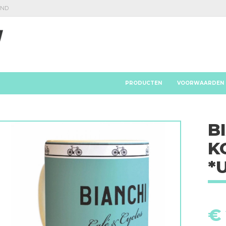
AND
PRODUCTEN
VOORWAARDEN
B
K
*
€