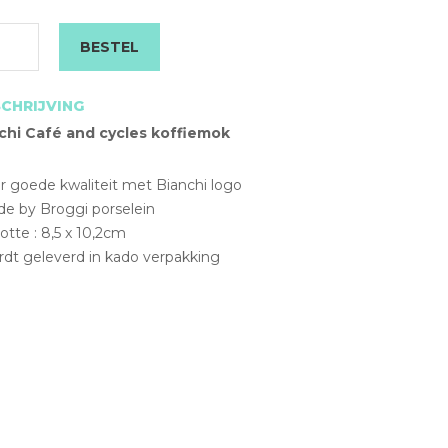
aantal
BESTEL
CHRIJVING
chi Café and cycles koffiemok
r goede kwaliteit met Bianchi logo
de by Broggi porselein
otte : 8,5 x 10,2cm
rdt geleverd in kado verpakking