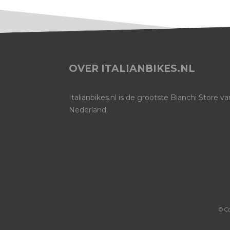
OVER ITALIANBIKES.NL
Italianbikes.nl is de grootste Bianchi Store va
Nederland.
© C