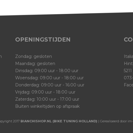
OPENINGSTIJDEN
CO
n
Zondag: gesloten
Ital
Maandag: gesloten
Hint
Dinsdag: 09:00 uur - 18:00 uur
5211
Woensdag: 09:00 uur - 18:00 uur
073-
Donderdag: 09:00 uur - 16:00 uur
Fac
Vrijdag: 09:00 uur - 18:00 uur
Zaterdag: 10:00 uur - 17:00 uur
Buiten winkeltijden op afspraak
opyright 2017
BIANCHISHOP.NL (BIKE TUNING HOLLAND)
| Gerealiseerd door im