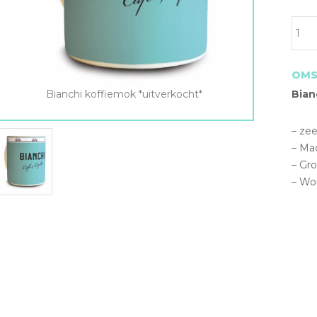
OMS
Bianchi koffiemok *uitverkocht*
Bian
– zee
– Ma
– Gro
– Wo