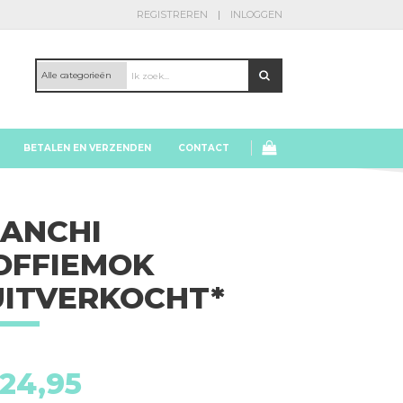
REGISTREREN
INLOGGEN
BETALEN EN VERZENDEN
CONTACT
IANCHI
OFFIEMOK
UITVERKOCHT*
Bianchi
24,95
koffiemok
*uitverkocht*