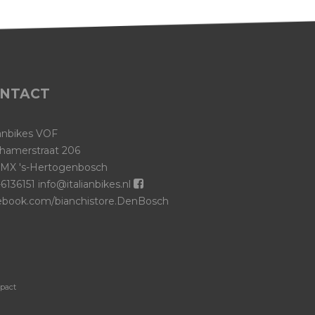
NTACT
ianbikes VOF
hamerstraat 206
 MX 's-Hertogenbosch
6136151
info@italianbikes.nl
ebook.com/bianchistore.DenBosch
-pact