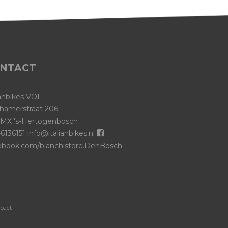
NTACT
ianbikes VOF
hamerstraat 206
 MX 's-Hertogenbosch
6136151
info@italianbikes.nl
ebook.com/bianchistore.DenBosch
-pact