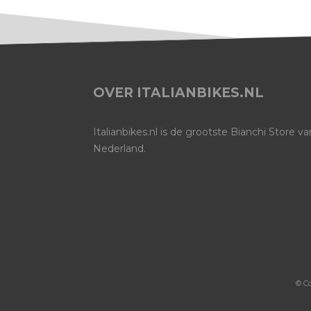
OVER ITALIANBIKES.NL
Italianbikes.nl is de grootste Bianchi Store va
Nederland.
© C