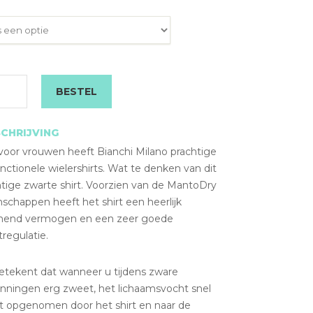
prijs
prijs
was:
is:
€ 89,95.
€ 59,95.
hi
BESTEL
no
CHRIJVING
es
voor vrouwen heeft Bianchi Milano prachtige
nctionele wielershirts. Wat te denken van dit
l
htige zwarte shirt. Voorzien van de MantoDry
schappen heeft het shirt een heerlijk
end vermogen en een zeer goede
regulatie.
betekent dat wanneer u tijdens zware
anningen erg zweet, het lichaamsvocht snel
t opgenomen door het shirt en naar de