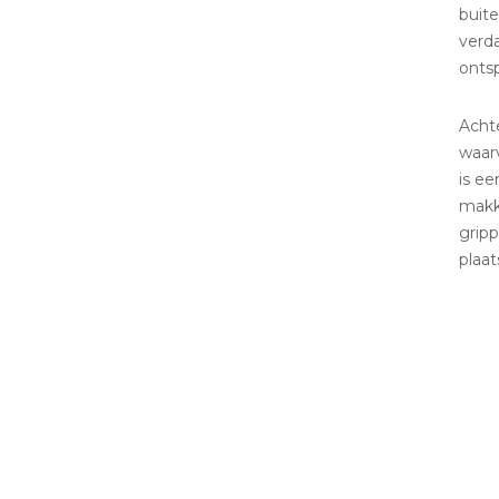
buit
verda
onts
Achte
waarv
is ee
makke
gripp
plaats