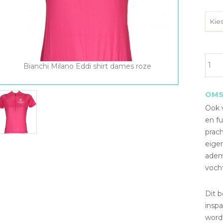
Bianc
Bianchi Milano Eddi shirt dames roze
Mila
Eddi
shirt
OMS
dam
Ook 
roze
en fu
aanta
prac
eigen
adem
vocht
Dit 
insp
word