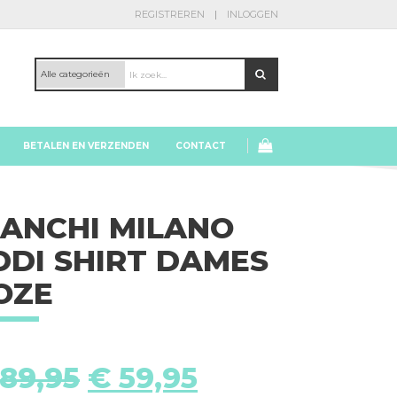
REGISTREREN
INLOGGEN
BETALEN EN VERZENDEN
CONTACT
IANCHI MILANO
DDI SHIRT DAMES
OZE
Oorspronkelijke
Huidige
89,95
€
59,95