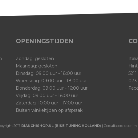
OPENINGSTIJDEN
CO
n
Zondag: gesloten
Ital
Maandag: gesloten
Hint
Dinsdag: 09:00 uur - 18:00 uur
5211
Woensdag: 09:00 uur - 18:00 uur
073-
Donderdag: 09:00 uur - 16:00 uur
Fac
Vrijdag: 09:00 uur - 18:00 uur
Zaterdag: 10:00 uur - 17:00 uur
Buiten winkeltijden op afspraak
opyright 2017
BIANCHISHOP.NL (BIKE TUNING HOLLAND)
| Gerealiseerd door im