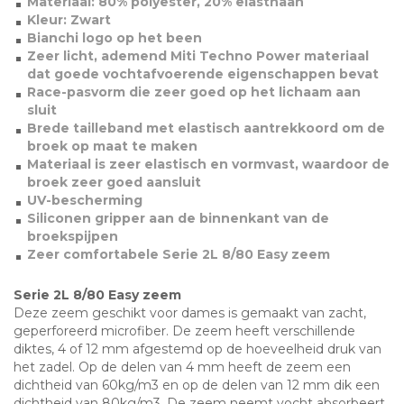
Materiaal: 80% polyester, 20% elasthaan
Kleur: Zwart
Bianchi logo op het been
Zeer licht, ademend Miti Techno Power materiaal
dat goede vochtafvoerende eigenschappen bevat
Race-pasvorm die zeer goed op het lichaam aan
sluit
Brede tailleband met elastisch aantrekkoord om de
broek op maat te maken
Materiaal is zeer elastisch en vormvast, waardoor de
broek zeer goed aansluit
UV-bescherming
Siliconen gripper aan de binnenkant van de
broekspijpen
Zeer comfortabele Serie 2L 8/80 Easy zeem
Serie 2L 8/80 Easy zeem
Deze zeem geschikt voor dames is gemaakt van zacht,
geperforeerd microfiber. De zeem heeft verschillende
diktes, 4 of 12 mm afgestemd op de hoeveelheid druk van
het zadel. Op de delen van 4 mm heeft de zeem een
dichtheid van 60kg/m3 en op de delen van 12 mm dik een
dichtheid van 80kg/m3. De zeem neemt vocht absorbeert