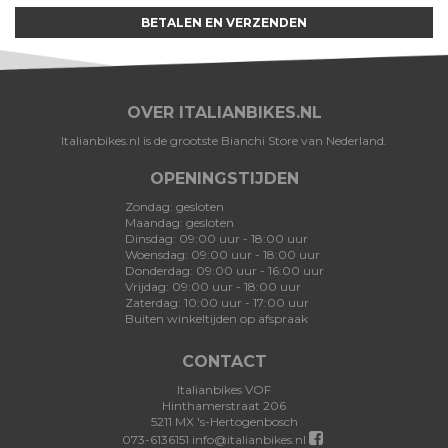
BETALEN EN VERZENDEN
OVER ITALIANBIKES.NL
Italianbikes.nl is de grootste Bianchi Store van Nederland.
OPENINGSTIJDEN
Zondag: gesloten
Maandag: gesloten
Dinsdag: 09:00 uur - 18:00 uur
Woensdag: 09:00 uur - 18:00 uur
Donderdag: 09:00 uur - 16:00 uur
Vrijdag: 09:00 uur - 18:00 uur
Zaterdag: 10:00 uur - 17:00 uur
Buiten winkeltijden op afspraak
CONTACT
Italianbikes VOF
Hinthamerstraat 206
5211 MX 's-Hertogenbosch
073-6136151
info@italianbikes.nl