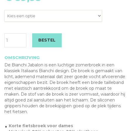
Bianchi
BESTEL
Milano
Jabalon
damesbroek
OMSCHRIJVING
aantal
De Bianchi Jabalon is een luchtige zomerbroek in een
klassiek Italiaans Bianchi design. De broek is gemaakt van
licht, ademend materiaal dat zeer goede vocht afvoerende
eigenschappen bezit. De broek heeft een brede tailleband
met elastisch aantrekkoord om de broek op maat te
maken. De stof van de broek is zeer vormvast, waardoor hij
altijd goed zal aansluiten aan het lichaam. De siliconen
grippers houden de broekspijpen goed op de plek tijdens
het fietsen.
Korte fietsbroek voor dames