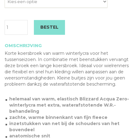
Bianchi
BESTEL
Milano
Mulargia
koersbroek
OMSCHRIJVING
aantal
Korte koersbroek van warm winterlycra voor het
tussenseizoen. In combinatie met beenstukken vervangt
deze broek een lange koersbroek. Ideaal voor wielrenners
die flexibel en snel hun kleding willen aanpassen aan de
weersomstandigheden. Kleine buitjes zijn voor jou geen
probleem dankzij de waterafstotende bescherming.
helemaal van warm, elastisch Blizzard Acqua Zero-
winterlycra met extra, waterafstotende W.R.-
behandeling
zachte, warme binnenkant van fijn fleece
inzetstukken van net bij de schouders van het
bovendeel
anatomische snit