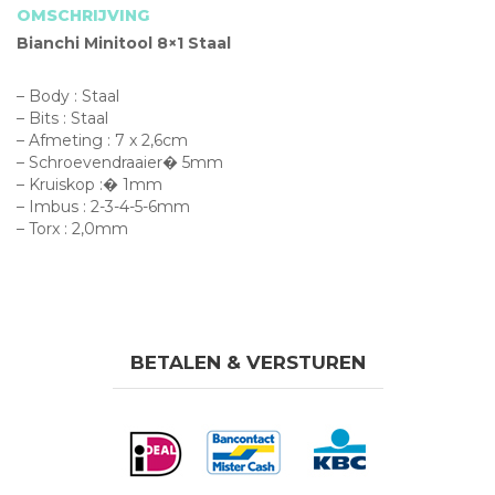
OMSCHRIJVING
Bianchi Minitool 8×1 Staal
– Body : Staal
– Bits : Staal
– Afmeting : 7 x 2,6cm
– Schroevendraaier� 5mm
– Kruiskop :� 1mm
– Imbus : 2-3-4-5-6mm
– Torx : 2,0mm
BETALEN & VERSTUREN