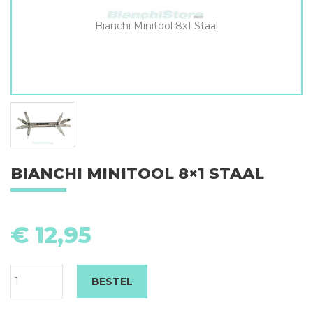
Bianchi Minitool 8x1 Staal
BIANCHI MINITOOL 8×1 STAAL
Bi
Mi
€
12,95
8x
St
aa
BESTEL