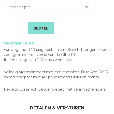
was:
is:
€ 13.999,00.
€ 
Bianchi
BESTEL
Oltre
140
RC
OMSCHRIJVING
Dura
Vanwege het 140 jarig bestaan van Bianchi brengen ze een
Ace
zeer gelimiteerde versie van de Oltre RC
Di2
In een oplage van 140 stuks wereldwijd
Powermeter
aantal
Volledig afgemonteerd met een complete Dura Ace Di2 12
speed groepset met 4iiii powermeters links en rechts
Reparto Corse Full Carbon wielset met ceramische lagers
BETALEN & VERSTUREN