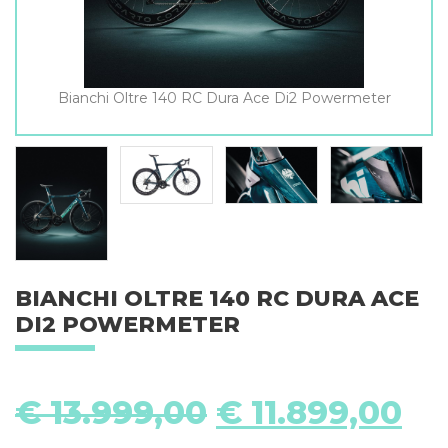
Bianchi Oltre 140 RC Dura Ace Di2 Powermeter
BIANCHI OLTRE 140 RC DURA ACE
DI2 POWERMETER
Oorspronkeli
Hu
€
13.999,00
€
11.899,00
prijs
pri