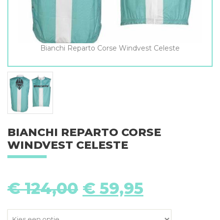
Bianchi Reparto Corse Windvest Celeste
BIANCHI REPARTO CORSE
WINDVEST CELESTE
Oorspronkelijke
Huidige
€
124,00
€
59,95
prijs
prijs
was:
is:
€ 124,00.
€ 59,95.