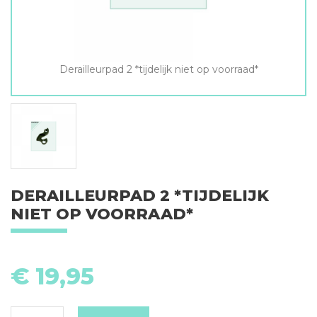
Derailleurpad 2 *tijdelijk niet op voorraad*
DERAILLEURPAD 2 *TIJDELIJK
NIET OP VOORRAAD*
De
2
€
19,95
*ti
ni
o