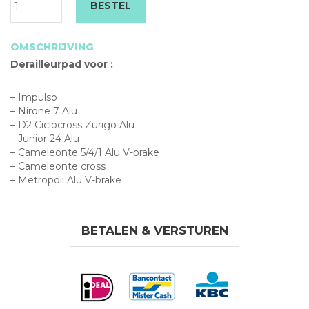
BESTEL
vo
aa
OMSCHRIJVING
Derailleurpad voor :
– Impulso
– Nirone 7 Alu
– D2 Ciclocross Zurigo Alu
– Junior 24 Alu
– Cameleonte 5/4/1 Alu V-brake
– Cameleonte cross
– Metropoli Alu V-brake
BETALEN & VERSTUREN