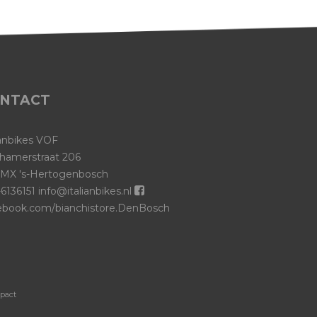
NTACT
ianbikes VOF
hamerstraat 206
 MX 's-Hertogenbosch
6136151
info@italianbikes.nl
ebook.com/bianchistore.DenBosch
-pact