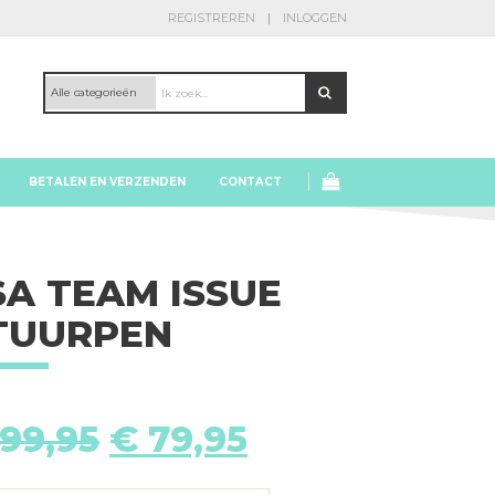
REGISTREREN
INLOGGEN
BETALEN EN VERZENDEN
CONTACT
SA TEAM ISSUE
TUURPEN
Oorspronkelijke
Huidige
99,95
€
79,95
prijs
prijs
was:
is: