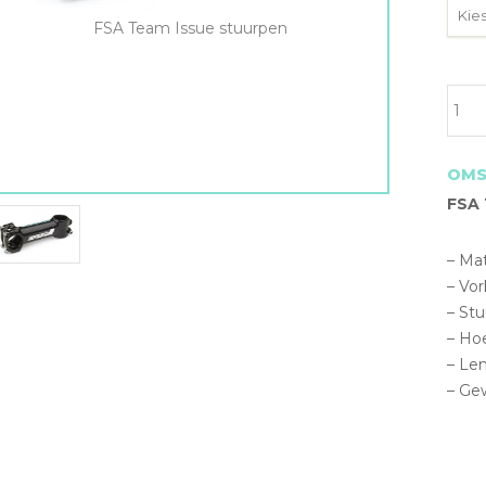
FSA Team Issue stuurpen
FSA
Tea
Issue
stuu
OMS
aanta
FSA 
– Ma
– Vor
– St
– Hoe
– Le
– Ge