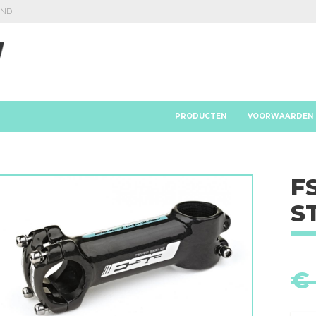
AND
PRODUCTEN
VOORWAARDEN
F
S
€