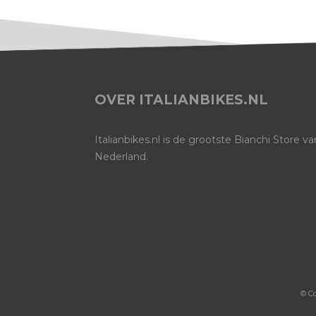
OVER ITALIANBIKES.NL
Italianbikes.nl is de grootste Bianchi Store va
Nederland.
© C