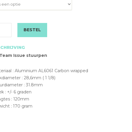
€ 99,95.
€ 79,95.
BESTEL
m
rpen
CHRIJVING
l
Team Issue stuurpen
teriaal : Aluminium AL6061 Carbon wrapped
kdiameter : 28,6mm ( 1 1/8)
uurdiameter : 31.8mm
k : +/- 6 graden
ngtes : 120mm
wicht : 170 gram