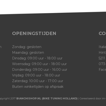
OPENINGSTIJDEN
CO
n
Zondag: gesloten
Ital
Maandag: gesloten
Hint
Dinsdag: 09:00 uur - 18:00 uur
5211
Woensdag: 09:00 uur - 18:00 uur
073-
Donderdag: 09:00 uur - 16:00 uur
Fac
Vrijdag: 09:00 uur - 18:00 uur
Zaterdag: 10:00 uur - 17:00 uur
Buiten winkeltijden op afspraak
opyright 2017
BIANCHISHOP.NL (BIKE TUNING HOLLAND)
| Gerealiseerd door im