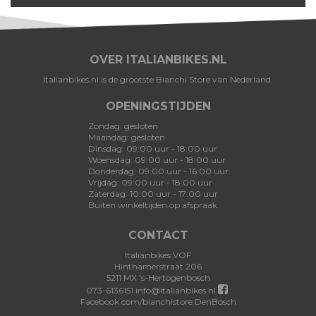
OVER ITALIANBIKES.NL
Italianbikes.nl is de grootste Bianchi Store van Nederland.
OPENINGSTIJDEN
Zondag: gesloten
Maandag: gesloten
Dinsdag: 09:00 uur - 18:00 uur
Woensdag: 09:00 uur - 18:00 uur
Donderdag: 09:00 uur - 16:00 uur
Vrijdag: 09:00 uur - 18:00 uur
Zaterdag: 10:00 uur - 17:00 uur
Buiten winkeltijden op afspraak
CONTACT
Italianbikes VOF
Hinthamerstraat 206
5211 MX 's-Hertogenbosch
073-6136151
info@italianbikes.nl
Facebook.com/bianchistore.DenBosch