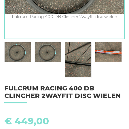
Fulcrum Racing 400 DB Clincher 2wayfit disc wielen
FULCRUM RACING 400 DB
CLINCHER 2WAYFIT DISC WIELEN
F
R
€
449,00
4
D