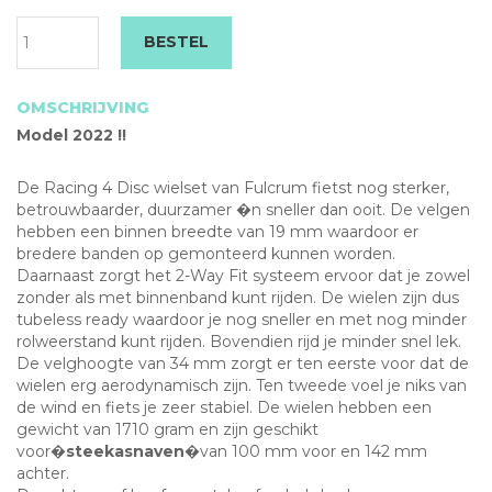
Cl
BESTEL
2w
di
wi
OMSCHRIJVING
aa
Model 2022 !!
De Racing 4 Disc wielset van Fulcrum fietst nog sterker,
betrouwbaarder, duurzamer �n sneller dan ooit. De velgen
hebben een binnen breedte van 19 mm waardoor er
bredere banden op gemonteerd kunnen worden.
Daarnaast zorgt het 2-Way Fit systeem ervoor dat je zowel
zonder als met binnenband kunt rijden. De wielen zijn dus
tubeless ready waardoor je nog sneller en met nog minder
rolweerstand kunt rijden. Bovendien rijd je minder snel lek.
De velghoogte van 34 mm zorgt er ten eerste voor dat de
wielen erg aerodynamisch zijn. Ten tweede voel je niks van
de wind en fiets je zeer stabiel. De wielen hebben een
gewicht van 1710 gram en zijn geschikt
voor�
steekasnaven
�van 100 mm voor en 142 mm
achter.