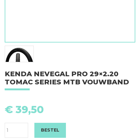
KENDA NEVEGAL PRO 29×2.20
TOMAC SERIES MTB VOUWBAND
K
N
€
39,50
P
29
T
BESTEL
se
M