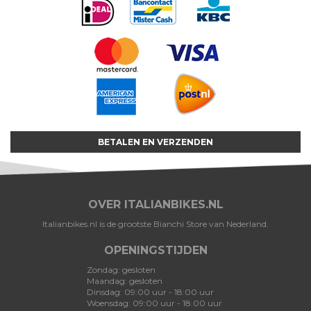
BETALEN EN VERZENDEN
OVER ITALIANBIKES.NL
Italianbikes.nl is de grootste Bianchi Store van Nederland.
OPENINGSTIJDEN
Zondag: gesloten
Maandag: gesloten
Dinsdag: 09:00 uur - 18:00 uur
Woensdag: 09:00 uur - 18:00 uur