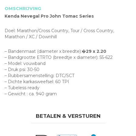
v
OMSCHRIJVING
aa
Kenda Nevegal Pro John Tomac Series
Doel: Marathon/Cross Country, Tour / Cross Country,
Marathon / XC / Downhill
– Bandenmaat (diameter x breedte):�
29 x 2.20
– Bandgrootte ETRTO (breedtje x diameter): 55-622
– Model: vouwband
– Druk psi: 30-50
– Rubbersamenstelling: DTC/SCT
– Dichte karkasweefsel: 60 TPI
– Tubeless ready
– Gewicht : ca. 940 gram
BETALEN & VERSTUREN