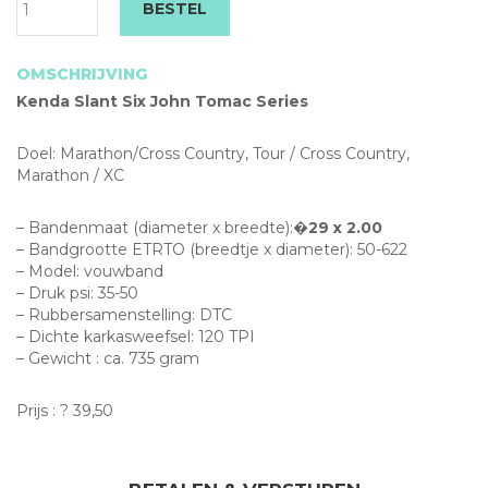
BESTEL
T
Se
aa
OMSCHRIJVING
Kenda Slant Six John Tomac Series
Doel: Marathon/Cross Country, Tour / Cross Country,
Marathon / XC
– Bandenmaat (diameter x breedte):�
29 x 2.00
– Bandgrootte ETRTO (breedtje x diameter): 50-622
– Model: vouwband
– Druk psi: 35-50
– Rubbersamenstelling: DTC
– Dichte karkasweefsel: 120 TPI
– Gewicht : ca. 735 gram
Prijs : ? 39,50