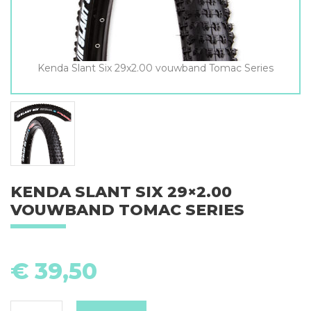
Kenda Slant Six 29x2.00 vouwband Tomac Series
KENDA SLANT SIX 29×2.00
VOUWBAND TOMAC SERIES
K
Sl
€
39,50
Si
29
v