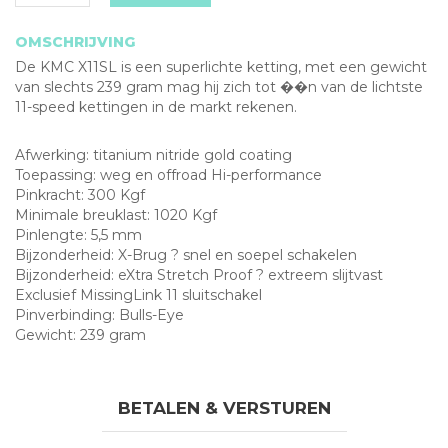
OMSCHRIJVING
De KMC X11SL is een superlichte ketting, met een gewicht
van slechts 239 gram mag hij zich tot ��n van de lichtste
11-speed kettingen in de markt rekenen.
Afwerking: titanium nitride gold coating
Toepassing: weg en offroad Hi-performance
Pinkracht: 300 Kgf
Minimale breuklast: 1020 Kgf
Pinlengte: 5,5 mm
Bijzonderheid: X-Brug ? snel en soepel schakelen
Bijzonderheid: eXtra Stretch Proof ? extreem slijtvast
Exclusief MissingLink 11 sluitschakel
Pinverbinding: Bulls-Eye
Gewicht: 239 gram
BETALEN & VERSTUREN