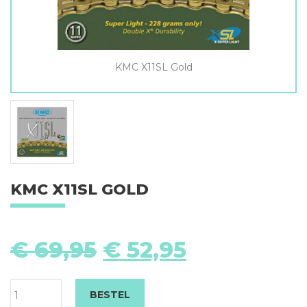
KMC X11SL Gold
KMC X11SL GOLD
K
X1
Oorspronkelijke
Huidige
€
69,95
€
52,95
Go
prijs
prijs
aa
was:
is:
€ 69,95.
€ 52,95.
BESTEL