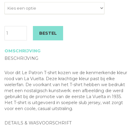
Le
BESTEL
Patron
Primera
Vuelta
OMSCHRIJVING
T-
BESCHRIJVING
shirt
aantal
Voor dit Le Patron T-shirt kozen we de kenmerkende kleur
rood van La Vuelta. Deze krachtige kleur past bij elke
wielerfan. De voorkant van het T-shirt hebben we bedrukt
met een nostalgisch kunstwerk: een afbeelding die werd
gebruikt bij de promotie van de eerste La Vuelta in 1935.
Het T-shirt is uitgevoerd in soepele slub jersey, wat zorgt
voor een coole, casual uitstraling.
DETAILS & WASVOORSCHRIFT