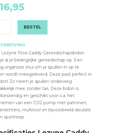
16,95
Flow
Caddy
gereedschapsbido
organizer
BESTEL
aantal
CHRIJVING
e Lezyne Flow Caddy Gereedschapsbidon
je al je belangrijke gereedschap op. Een
g organizer etui om je spullen in op te
en wordt meegeleverd. Deze past perfect in
idon! Zo neem je spullen onderweg
kkelijk mee zonder tas. Deze bidon is
bestendig en geschikt voor o.a. het
emen van een CO2 pomp met patronen,
nlichters, multitool en bijvoorbeeld sleutels
n sportreep.
ecificaties Lezyne Caddy