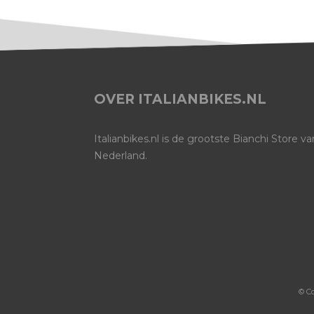
OVER ITALIANBIKES.NL
Italianbikes.nl is de grootste Bianchi Store va
Nederland.
© C