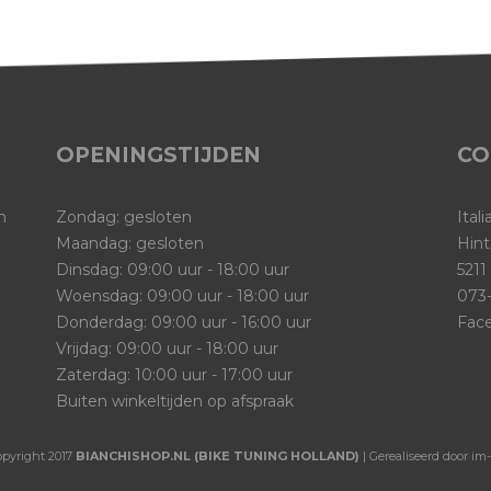
OPENINGSTIJDEN
CO
n
Zondag: gesloten
Ital
Maandag: gesloten
Hint
Dinsdag: 09:00 uur - 18:00 uur
5211
Woensdag: 09:00 uur - 18:00 uur
073-
Donderdag: 09:00 uur - 16:00 uur
Fac
Vrijdag: 09:00 uur - 18:00 uur
Zaterdag: 10:00 uur - 17:00 uur
Buiten winkeltijden op afspraak
opyright 2017
BIANCHISHOP.NL (BIKE TUNING HOLLAND)
| Gerealiseerd door im