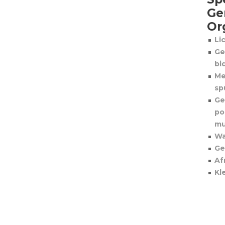
Ge
Or
Li
Ge
bi
Me
sp
Ge
po
mu
Wa
Ge
Af
Kl