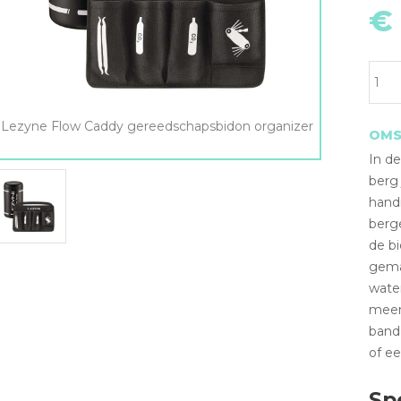
€
Lezyne Flow Caddy gereedschapsbidon organizer
OMS
In d
berg 
handi
berg
de b
gema
water
meen
bande
of ee
Sp