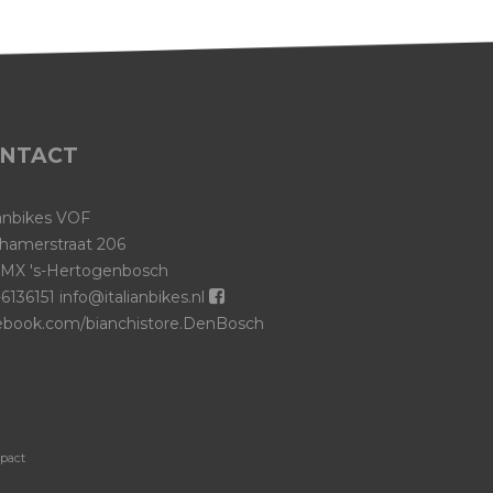
NTACT
ianbikes VOF
hamerstraat 206
 MX 's-Hertogenbosch
6136151
info@italianbikes.nl
ebook.com/bianchistore.DenBosch
-pact