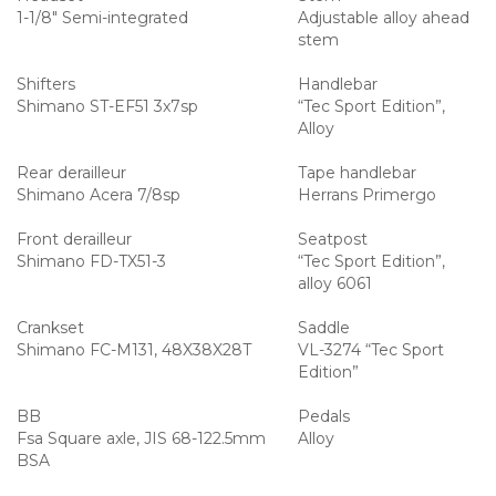
1-1/8″ Semi-integrated
Adjustable alloy ahead
stem
Shifters
Handlebar
Shimano ST-EF51 3x7sp
“Tec Sport Edition”,
Alloy
Rear derailleur
Tape handlebar
Shimano Acera 7/8sp
Herrans Primergo
Front derailleur
Seatpost
Shimano FD-TX51-3
“Tec Sport Edition”,
alloy 6061
Crankset
Saddle
Shimano FC-M131, 48X38X28T
VL-3274 “Tec Sport
Edition”
BB
Pedals
Fsa Square axle, JIS 68-122.5mm
Alloy
BSA