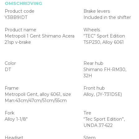
OMSCHRIJVING
Product code
Brake levers
Y3BB9IDT
Included in the shifter
Product name
Wheels
Metropoli 1 Gent Shimano Acera
“TEC” Sport Edition
21sp v-brake
TSP230, Alloy 6061
Color
Rear hub
DT
Shimano FH-RM30,
32H
Frame
Front hub
Metropoli Gent, alloy 6061, size
Alloy, (JY-731DSE)
Man:43cm/47cm/51cm/55cm
Fork
Tire
Alloy 1-1/8″
“Tec Sport Edition”,
UNDA 37-622
Headset
Stem