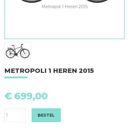
Metropoli 1 Heren 2015
METROPOLI 1 HEREN 2015
Me
1
€
699,00
H
20
aa
BESTEL