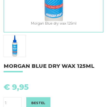
Morgan Blue dry wax 125ml
MORGAN BLUE DRY WAX 125ML
M
Bl
€
9,95
dr
w
12
BESTEL
aa