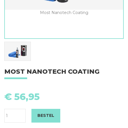
Most Nanotech Coating
MOST NANOTECH COATING
M
N
€
56,95
Co
aa
BESTEL