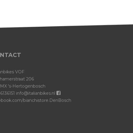
NTACT
ianbikes VOF
hamerstraat 206
 MX 's-Hertogenbosch
6136151
info@italianbikes.nl
ebook.com/bianchistore.DenBosch