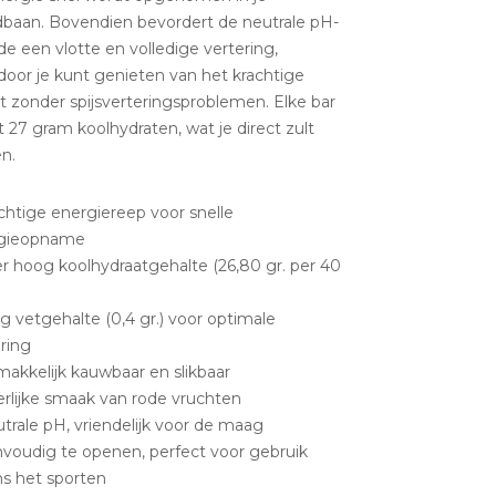
dbaan. Bovendien bevordert de neutrale pH-
e een vlotte en volledige vertering,
door je kunt genieten van het krachtige
t zonder spijsverteringsproblemen. Elke bar
 27 gram koolhydraten, wat je direct zult
n.
chtige energiereep voor snelle
gieopname
r hoog koolhydraatgehalte (26,80 gr. per 40
g vetgehalte (0,4 gr.) voor optimale
ring
akkelijk kauwbaar en slikbaar
erlijke smaak van rode vruchten
trale pH, vriendelijk voor de maag
nvoudig te openen, perfect voor gebruik
ns het sporten