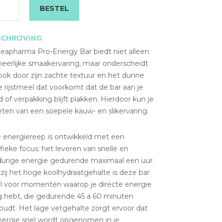
aantal
BESTEL
CHRIJVING
eapharma Pro-Energy Bar biedt niet alleen
heerlijke smaakervaring, maar onderscheidt
ook door zijn zachte textuur en het dunne
e rijstmeel dat voorkomt dat de bar aan je
of verpakking blijft plakken. Hierdoor kun je
ten van een soepele kauw- en slikervaring.
 energiereep is ontwikkeld met een
fieke focus: het leveren van snelle en
durige energie gedurende maximaal een uur.
ij het hoge koolhydraatgehalte is deze bar
al voor momenten waarop je directe energie
g hebt, die gedurende 45 a 60 minuten
oudt. Het lage vetgehalte zorgt ervoor dat
nergie snel wordt opgenomen in je