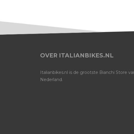
OVER ITALIANBIKES.NL
Italianbikes.nl is de grootste Bianchi Store va
Nederland.