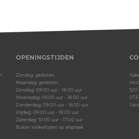
OPENINGSTIJDEN
CO
n
Zondag: gesloten
Ital
Maandag: gesloten
Hint
Dinsdag: 09:00 uur - 18:00 uur
5211
Woensdag: 09:00 uur - 18:00 uur
073-
Donderdag: 09:00 uur - 16:00 uur
Fac
Vrijdag: 09:00 uur - 18:00 uur
Zaterdag: 10:00 uur - 17:00 uur
Buiten winkeltijden op afspraak