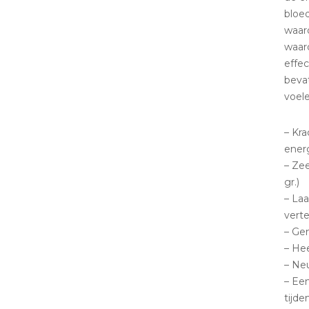
bloe
waard
waar
effec
bevat
voele
– Kra
ener
– Zee
gr.)
– Laa
verte
– Gem
– He
– Neu
– Ee
tijde