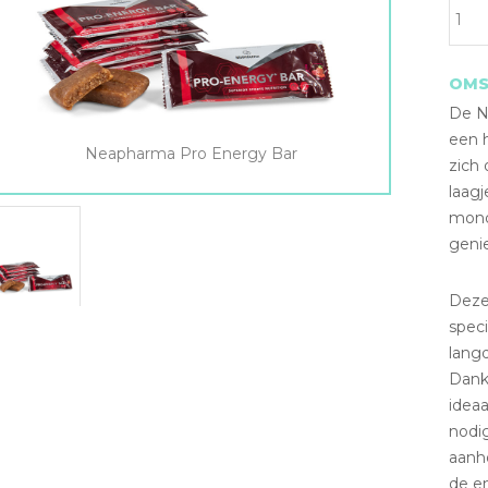
OMS
De N
een 
Neapharma Pro Energy Bar
zich 
laagj
mond 
genie
Deze
speci
lang
Dankz
idea
nodi
aanh
de e