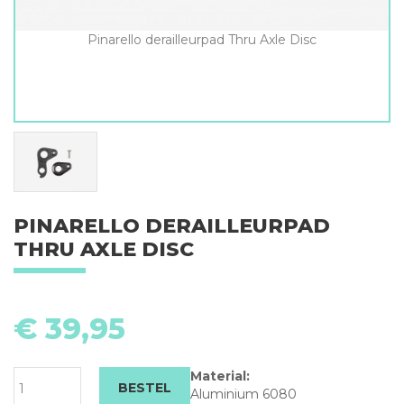
Pinarello derailleurpad Thru Axle Disc
PINARELLO DERAILLEURPAD
THRU AXLE DISC
Pi
de
€
39,95
Th
Ax
Di
Material:
BESTEL
aa
Aluminium 6080