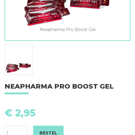
Neapharma Pro Boost Gel
NEAPHARMA PRO BOOST GEL
N
P
€
2,95
B
Ge
aa
BESTEL