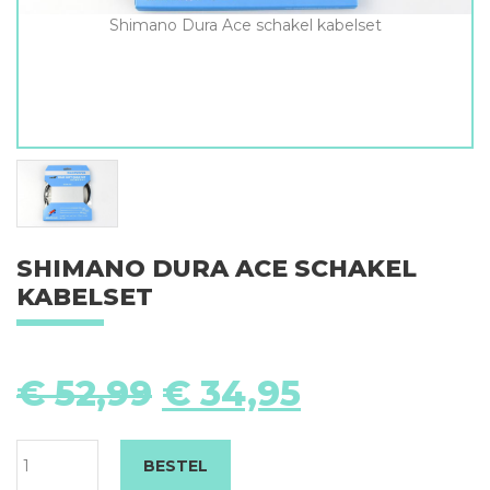
Shimano Dura Ace schakel kabelset
SHIMANO DURA ACE SCHAKEL
KABELSET
S
D
Oorspronkelijke
Huidige
€
52,99
€
34,95
A
prijs
prijs
sc
was:
is:
ka
€ 52,99.
€ 34,95.
BESTEL
aa