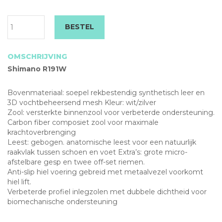
Shimano
BESTEL
R191W
Raceschoen
Carbon
OMSCHRIJVING
aantal
Shimano R191W
Bovenmateriaal: soepel rekbestendig synthetisch leer en
3D vochtbeheersend mesh Kleur: wit/zilver
Zool: versterkte binnenzool voor verbeterde ondersteuning.
Carbon fiber composiet zool voor maximale
krachtoverbrenging
Leest: gebogen. anatomische leest voor een natuurlijk
raakvlak tussen schoen en voet Extra’s: grote micro-
afstelbare gesp en twee off-set riemen.
Anti-slip hiel voering gebreid met metaalvezel voorkomt
hiel lift.
Verbeterde profiel inlegzolen met dubbele dichtheid voor
biomechanische ondersteuning