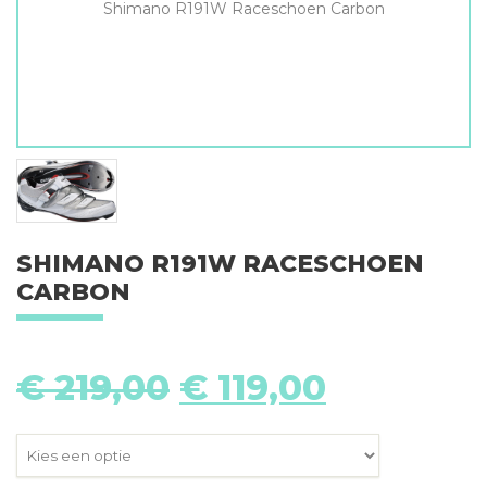
Shimano R191W Raceschoen Carbon
SHIMANO R191W RACESCHOEN
CARBON
Oorspronkelijke
Huidige
€
219,00
€
119,00
prijs
prijs
was:
is:
€ 219,00.
€ 119,00.