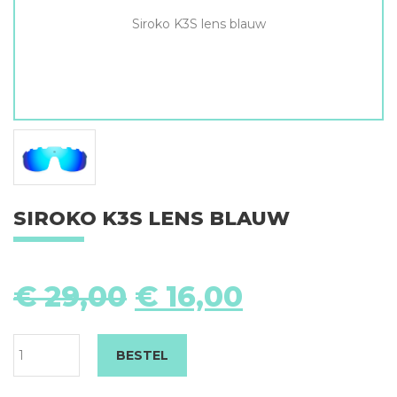
Siroko K3S lens blauw
SIROKO K3S LENS BLAUW
Si
K
Oorspronkelijke
Huidige
€
29,00
€
16,00
le
prijs
prijs
b
was:
is:
aa
€ 29,00.
€ 16,00.
BESTEL