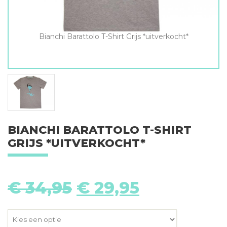
Bianchi Barattolo T-Shirt Grijs *uitverkocht*
BIANCHI BARATTOLO T-SHIRT
GRIJS *UITVERKOCHT*
Oorspronkelijke
Huidige
€
34,95
€
29,95
prijs
prijs
was:
is:
€ 34,95.
€ 29,95.