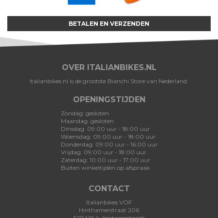
BETALEN EN VERZENDEN
OVER ITALIANBIKES.NL
Italianbikes.nl is de grootste Bianchi Store van Nederland.
OPENINGSTIJDEN
Zondag: gesloten
Maandag: gesloten
Dinsdag: 09:00 uur - 18:00 uur
Woensdag: 09:00 uur - 18:00 uur
Donderdag: 09:00 uur - 16:00 uur
Vrijdag: 09:00 uur - 18:00 uur
Zaterdag: 10:00 uur - 17:00 uur
Buiten winkeltijden op afspraak
CONTACT
Italianbikes VOF
Hinthamerstraat 206
5211 MX 's-Hertogenbosch