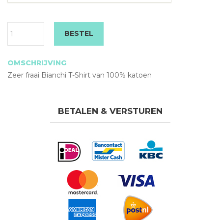
Bianchi
BESTEL
Barattolo
T-
Shirt
OMSCHRIJVING
Grijs
Zeer fraai Bianchi T-Shirt van 100% katoen
*uitverkocht*
aantal
BETALEN & VERSTUREN