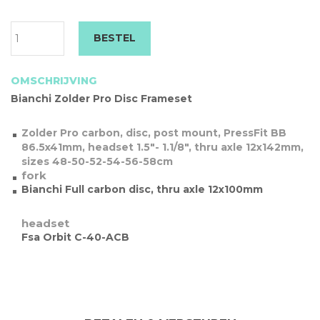
Bianchi
BESTEL
Zolder
Disc
Frameset
OMSCHRIJVING
2022
Bianchi Zolder Pro Disc Frameset
*
op
bestelling*
Zolder Pro carbon, disc, post mount, PressFit BB
aantal
86.5x41mm, headset 1.5″- 1.1/8″, thru axle 12x142mm,
sizes 48-50-52-54-56-58cm
fork
Bianchi Full carbon disc, thru axle 12x100mm
headset
Fsa Orbit C-40-ACB