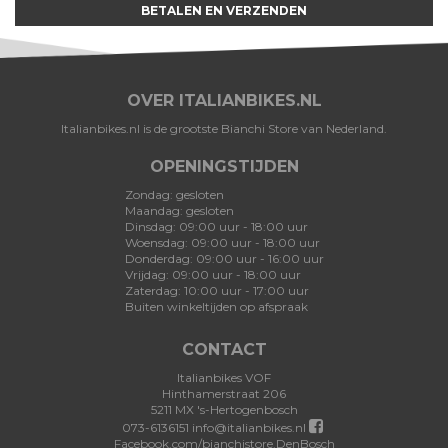
BETALEN EN VERZENDEN
OVER ITALIANBIKES.NL
Italianbikes.nl is de grootste Bianchi Store van Nederland.
OPENINGSTIJDEN
Zondag: gesloten
Maandag: gesloten
Dinsdag: 09:00 uur - 18:00 uur
Woensdag: 09:00 uur - 18:00 uur
Donderdag: 09:00 uur - 16:00 uur
Vrijdag: 09:00 uur - 18:00 uur
Zaterdag: 10:00 uur - 17:00 uur
Buiten winkeltijden op afspraak
CONTACT
Italianbikes VOF
Hinthamerstraat 206
5211 MX 's-Hertogenbosch
073-6136151
info@italianbikes.nl
Facebook.com/bianchistore.DenBosch